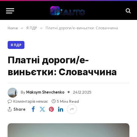
Home
»
Я ПДР
»
Платні дороги/е-виньєтки: Словаччина
Я ПДР
Платні дороги/е-
виньєтки: Словаччина
By
Maksym Shevchenko
24.12.2025
Коментарів немає
5 Mins Read
Share