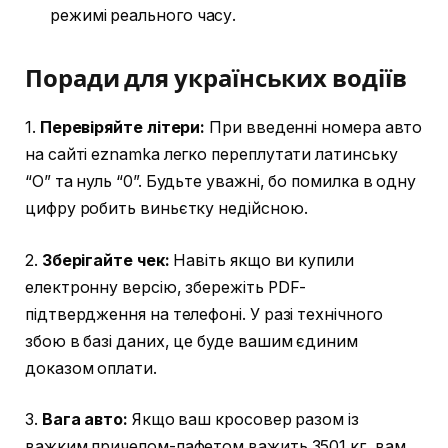
режимі реального часу.
Поради для українських водіїв
1.
Перевіряйте літери:
При введенні номера авто
на сайті eznamka легко переплутати латинську
“O” та нуль “0”. Будьте уважні, бо помилка в одну
цифру робить виньєтку недійсною.
2.
Зберігайте чек:
Навіть якщо ви купили
електронну версію, збережіть PDF-
підтвердження на телефоні. У разі технічного
збою в базі даних, це буде вашим єдиним
доказом оплати.
3.
Вага авто:
Якщо ваш кросовер разом із
важким причепом-лафетом важить 3501 кг, вам