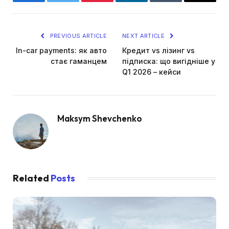
Facebook
Twitter
Pinterest
LinkedIn
Tumblr
Email
PREVIOUS ARTICLE
NEXT ARTICLE
In-car payments: як авто
Кредит vs лізинг vs
стає гаманцем
підписка: що вигідніше у
Q1 2026 – кейси
Maksym Shevchenko
Related
Posts