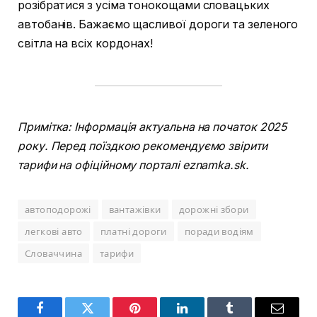
розібратися з усіма тонокощами словацьких
автобанів. Бажаємо щасливої дороги та зеленого
світла на всіх кордонах!
Примітка: Інформація актуальна на початок 2025
року. Перед поїздкою рекомендуємо звірити
тарифи на офіційному порталі eznamka.sk.
автоподорожі
вантажівки
дорожні збори
легкові авто
платні дороги
поради водіям
Словаччина
тарифи