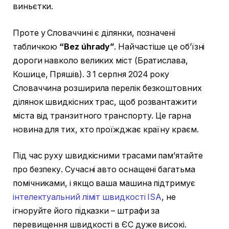
виньєтки.
Проте у Словаччині є ділянки, позначені
табличкою
“Bez úhrady”
. Найчастіше це об’їзні
дороги навколо великих міст (Братислава,
Кошице, Пряшів). З 1 серпня 2024 року
Словаччина розширила перелік безкоштовних
ділянок швидкісних трас, щоб розвантажити
міста від транзитного транспорту. Це гарна
новина для тих, хто проїжджає країну краєм.
Під час руху швидкісними трасами пам’ятайте
про безпеку. Сучасні авто оснащені багатьма
помічниками, і якщо ваша машина підтримує
інтелектуальний ліміт швидкості ISA
, не
ігноруйте його підказки – штрафи за
перевищення швидкості в ЄС дуже високі.