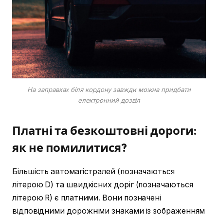
На заправках біля кордону завжди можна придбати
електронний дозвіл
Платні та безкоштовні дороги:
як не помилитися?
Більшість автомагістралей (позначаються
літерою D) та швидкісних доріг (позначаються
літерою R) є платними. Вони позначені
відповідними дорожніми знаками із зображенням