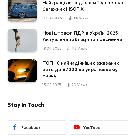
Найкращі авто для сім’ї: універсал,
багажник і ISOFIX
03.02.2026
118
Views
Нові штрафи ПДР в Україні 2025:
Актуальна таблиця та пояснення
18.04.2025
113
Views
ТОП-10 найнадійніших вживаних
авто до $7000 на українському
ринку
13.08.2025
70
Views
Stay In Touch
Facebook
YouTube