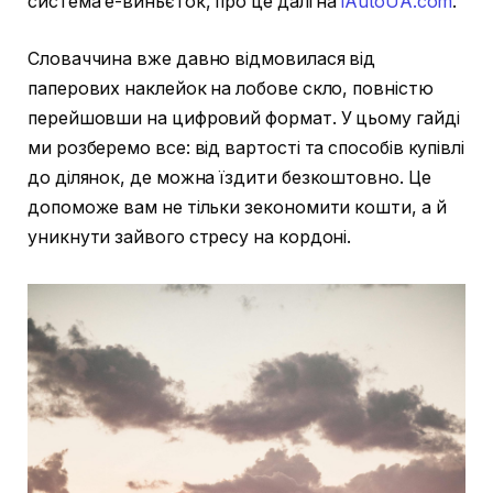
система е-виньєток, про це далі на
iAutoUA.com
.
Словаччина вже давно відмовилася від
паперових наклейок на лобове скло, повністю
перейшовши на цифровий формат. У цьому гайді
ми розберемо все: від вартості та способів купівлі
до ділянок, де можна їздити безкоштовно. Це
допоможе вам не тільки зекономити кошти, а й
уникнути зайвого стресу на кордоні.